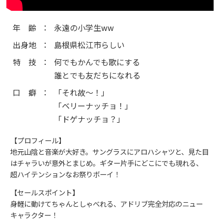
プロフィール動画
年齢
：
永遠の小学生ww
出身地
：
島根県松江市らしい
特技
：
何でもかんでも歌にする
誰とでも友だちになれる
口癖
：
「それ故～！」
「ベリーナッチョ！」
「ドゲナッチョ？」
【プロフィール】
地元山陰と音楽が大好き。サングラスにアロハシャツと、見た目
はチャラいが意外とまじめ。ギター片手にどこにでも現れる、
超ハイテンションなお祭りボーイ！
【セールスポイント】
身軽に動けてちゃんとしゃべれる、アドリブ完全対応のニュー
キャラクター！